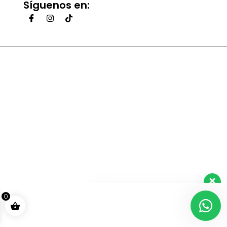
Síguenos en:
Realiza tu pregunta te
0
responderemos lo mas
pronto posible.