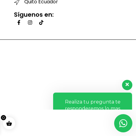
Quito Ecuador
Síguenos en:
Realiza tu pregunta te
responderemos lo mas
pronto posible.
Hola, ¿Cómo te ayudo?
0